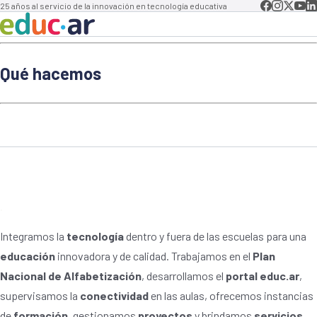
25 años al servicio de la innovación en tecnología educativa
Educar para el futuro
Qué hacemos
Somos Educ.ar
.
Integramos la
tecnología
dentro y fuera de las escuelas para una
educación
innovadora y de calidad. Trabajamos en el
Plan
Nacional de Alfabetización
, desarrollamos el
portal educ.ar
,
supervisamos la
conectividad
en las aulas, ofrecemos instancias
de
formación
, gestionamos
proyectos
y brindamos
servicios